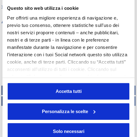
Indagini tematiche
Questo sito web utilizza i cookie
Per offrirti una migliore esperienza di navigazione e,
Archivio
previo tuo consenso, ottenere statistiche sull’uso dei
Tutti gli anni
nostri servizi proporre contenuti – anche pubblicitari,
nostri e di terze parti - in linea con le preferenze
2026
2025
2024
2023
2022
2021
2020
2019
manifestate durante la navigazione e per consentire
2018
2017
2016
2015
l’interazione con i tuoi Social network questo sito utilizza
2014
2013
2012
2011
cookie, anche di terze parti. Cliccando su “Accetta tutti”
2010
2009
2008
2007
acconsenti all’utilizzo di tutti i cookie. Cliccando sul
2006
2005
2004
2003
pulsante “Solo necessari” nessun cookie di tracciamento
2002
o profilazione viene utilizzato. Cliccando su
TECNICO REGOLATORIO
“Personalizza le scelte” è possibile esprimere la propria
Accetta tutti
volontà in relazione a ciascuna categoria di cookie del
ATTIVITÀ INTERNAZIONALI
sito. Per ulteriori informazioni consulta la
Cookie Policy
Personalizza le scelte
Copyright
UNISERVICE
2015 - 2019
Via Accademia, 33 – 20131 Milano – C.F. 05901970151
Indirizzo di posta certificata – PEC
Solo necessari
Privacy Policy |
Cookie Policy |
Credits