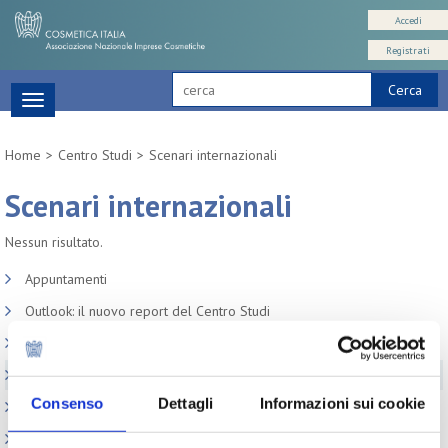
Accedi
Registrati
Cerca
Toggle
navigation
Home
Centro Studi
Scenari internazionali
Scenari internazionali
Nessun risultato.
Appuntamenti
Outlook: il nuovo report del Centro Studi
Contesto macroeconomico
Scenari internazionali
Consenso
Dettagli
Informazioni sui cookie
Consumer trends
Precedenti pubblicazioni