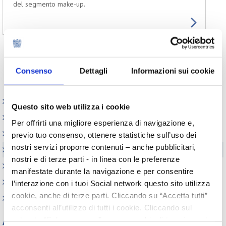
del segmento make-up.
Prec.
1
Succ.
Consenso
Dettagli
Informazioni sui cookie
Appuntamenti
Questo sito web utilizza i cookie
Outlook: il nuovo report del Centro Studi
Per offrirti una migliore esperienza di navigazione e,
Contesto macroeconomico
previo tuo consenso, ottenere statistiche sull’uso dei
nostri servizi proporre contenuti – anche pubblicitari,
Scenari internazionali
nostri e di terze parti - in linea con le preferenze
Consumer trends
manifestate durante la navigazione e per consentire
Precedenti pubblicazioni
l’interazione con i tuoi Social network questo sito utilizza
cookie, anche di terze parti. Cliccando su “Accetta tutti”
Indagini tematiche
acconsenti all’utilizzo di tutti i cookie. Cliccando sul
Archivio
pulsante “Solo necessari” nessun cookie di tracciamento