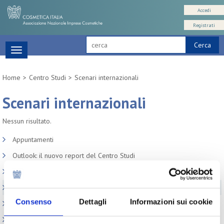
Accedi
Registrati
Cerca
Toggle
navigation
Home
Centro Studi
Scenari internazionali
Scenari internazionali
Nessun risultato.
Appuntamenti
Outlook: il nuovo report del Centro Studi
Contesto macroeconomico
Scenari internazionali
Consenso
Dettagli
Informazioni sui cookie
Consumer trends
Precedenti pubblicazioni