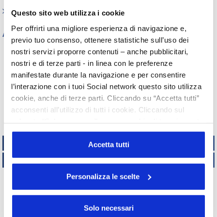
Indagini tematiche
Questo sito web utilizza i cookie
Per offrirti una migliore esperienza di navigazione e,
Archivio
previo tuo consenso, ottenere statistiche sull’uso dei
Tutti gli anni
nostri servizi proporre contenuti – anche pubblicitari,
nostri e di terze parti - in linea con le preferenze
2026
2025
2024
2023
2022
2021
2020
2019
manifestate durante la navigazione e per consentire
2018
2017
2016
2015
l’interazione con i tuoi Social network questo sito utilizza
2014
2013
2012
2011
cookie, anche di terze parti. Cliccando su “Accetta tutti”
2010
2009
2008
2007
acconsenti all’utilizzo di tutti i cookie. Cliccando sul
2006
2005
2004
2003
pulsante “Solo necessari” nessun cookie di tracciamento
2002
o profilazione viene utilizzato. Cliccando su
TECNICO REGOLATORIO
“Personalizza le scelte” è possibile esprimere la propria
Accetta tutti
volontà in relazione a ciascuna categoria di cookie del
ATTIVITÀ INTERNAZIONALI
sito. Per ulteriori informazioni consulta la
Cookie Policy
Personalizza le scelte
Copyright
UNISERVICE
2015 - 2019
Via Accademia, 33 – 20131 Milano – C.F. 05901970151
Indirizzo di posta certificata – PEC
Solo necessari
Privacy Policy |
Cookie Policy |
Credits