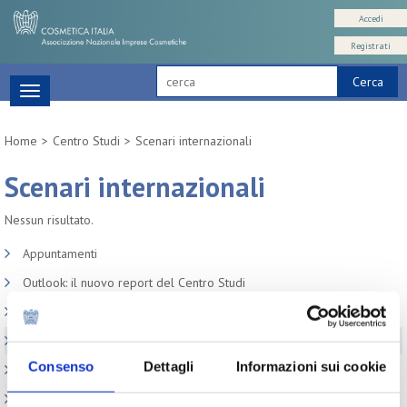
Accedi
Registrati
Cerca
Toggle
navigation
Home
Centro Studi
Scenari internazionali
Scenari internazionali
Nessun risultato.
Appuntamenti
Outlook: il nuovo report del Centro Studi
Contesto macroeconomico
Scenari internazionali
Consenso
Dettagli
Informazioni sui cookie
Consumer trends
Precedenti pubblicazioni