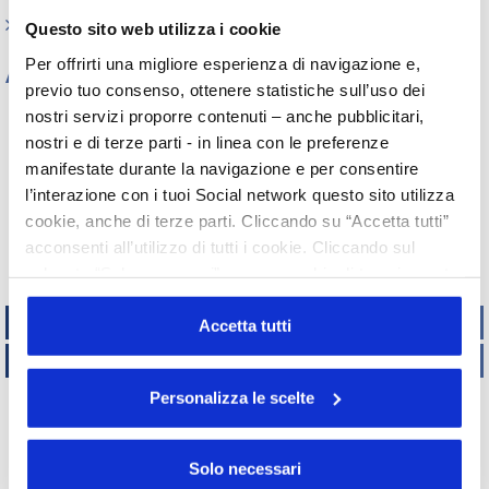
Indagini tematiche
Questo sito web utilizza i cookie
Per offrirti una migliore esperienza di navigazione e,
Archivio
previo tuo consenso, ottenere statistiche sull’uso dei
Tutti gli anni
nostri servizi proporre contenuti – anche pubblicitari,
nostri e di terze parti - in linea con le preferenze
2026
2025
2024
2023
2022
2021
2020
2019
manifestate durante la navigazione e per consentire
2018
2017
2016
2015
l’interazione con i tuoi Social network questo sito utilizza
2014
2013
2012
2011
cookie, anche di terze parti. Cliccando su “Accetta tutti”
2010
2009
2008
2007
acconsenti all’utilizzo di tutti i cookie. Cliccando sul
2006
2005
2004
2003
pulsante “Solo necessari” nessun cookie di tracciamento
2002
o profilazione viene utilizzato. Cliccando su
TECNICO REGOLATORIO
“Personalizza le scelte” è possibile esprimere la propria
Accetta tutti
volontà in relazione a ciascuna categoria di cookie del
ATTIVITÀ INTERNAZIONALI
sito. Per ulteriori informazioni consulta la
Cookie Policy
Personalizza le scelte
Copyright
UNISERVICE
2015 - 2019
Via Accademia, 33 – 20131 Milano – C.F. 05901970151
Indirizzo di posta certificata – PEC
Solo necessari
Privacy Policy |
Cookie Policy |
Credits