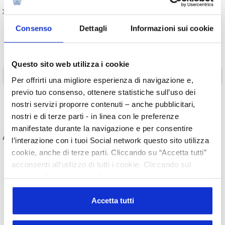
Indagini tematiche
Acconciatura
Consenso
Dettagli
Informazioni sui cookie
Erboristeria e cosmetici a connotazione naturale
Estetica
Questo sito web utilizza i cookie
Farmacia
Per offrirti una migliore esperienza di navigazione e,
Digital e E-Commerce
previo tuo consenso, ottenere statistiche sull’uso dei
nostri servizi proporre contenuti – anche pubblicitari,
Profumeria
nostri e di terze parti - in linea con le preferenze
manifestate durante la navigazione e per consentire
Archivio
l’interazione con i tuoi Social network questo sito utilizza
cookie, anche di terze parti. Cliccando su “Accetta tutti”
Tutti gli anni
acconsenti all’utilizzo di tutti i cookie. Cliccando sul
2026
2025
2024
2023
pulsante “Solo necessari” nessun cookie di tracciamento
2022
2021
2020
2019
o profilazione viene utilizzato. Cliccando su
2018
2017
2016
2015
2014
2013
2012
2011
“Personalizza le scelte” è possibile esprimere la propria
Accetta tutti
2010
2009
2008
2007
volontà in relazione a ciascuna categoria di cookie del
2006
2005
2004
2003
sito. Per ulteriori informazioni consulta la
Cookie Policy