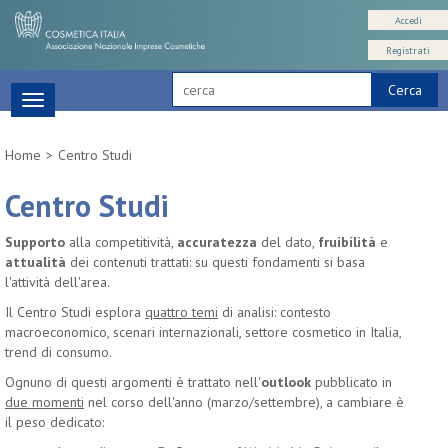
Accedi
Registrati
Cerca
Toggle
navigation
Home
Centro Studi
Centro Studi
Supporto
alla competitività,
accuratezza
del dato,
fruibilità
e
attualità
dei contenuti trattati: su questi fondamenti si basa
l'attività dell'area.
Il Centro Studi esplora
quattro temi
di analisi: contesto
macroeconomico, scenari internazionali, settore cosmetico in Italia,
trend di consumo.
Ognuno di questi argomenti è trattato nell'
outlook
pubblicato in
due momenti
nel corso dell'anno (marzo/settembre), a cambiare è
il peso dedicato: