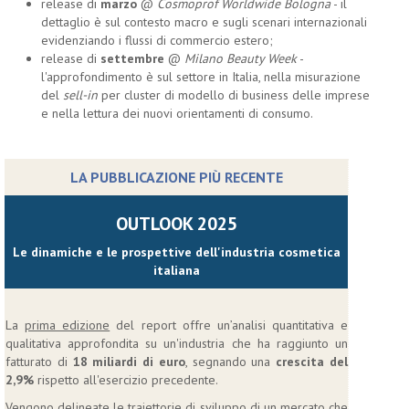
release di
marzo
@
Cosmoprof Worldwide Bologna
- il
dettaglio è sul contesto macro e sugli scenari internazionali
evidenziando i flussi di commercio estero;
release di
settembre
@
Milano Beauty Week
-
l'approfondimento è sul settore in Italia, nella misurazione
del
sell-in
per cluster di modello di business delle imprese
e nella lettura dei nuovi orientamenti di consumo.
LA PUBBLICAZIONE PIÙ RECENTE
OUTLOOK 2025
Le dinamiche e le prospettive dell'industria cosmetica
italiana
La
prima edizione
del report offre un’analisi quantitativa e
qualitativa approfondita su un'industria che ha raggiunto un
fatturato di
18 miliardi di euro
, segnando una
crescita del
2,9%
rispetto all'esercizio precedente.
Vengono delineate le traiettorie di sviluppo di un mercato che