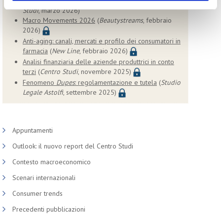
Evoluzione della professione acconciatore
(
Centro
Studi
, marzo 2026)
Macro Movements 2026
(
Beautystreams
, febbraio
2026)
Anti-aging: canali, mercati e profilo dei consumatori in
farmacia
(
New Line
, febbraio 2026)
Analisi finanziaria delle aziende produttrici in conto
terzi
(
Centro Studi
, novembre 2025)
Fenomeno
Dupes
: regolamentazione e tutela
(
Studio
Legale Astolfi
, settembre 2025)
Appuntamenti
Outlook: il nuovo report del Centro Studi
Contesto macroeconomico
Scenari internazionali
Consumer trends
Precedenti pubblicazioni